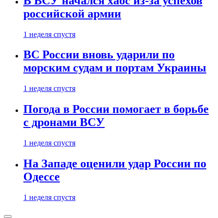
В ВСУ начался хаос из-за успехов
российской армии
1 неделя спустя
ВС России вновь ударили по
морским судам и портам Украины
1 неделя спустя
Погода в России помогает в борьбе
с дронами ВСУ
1 неделя спустя
На Западе оценили удар России по
Одессе
1 неделя спустя