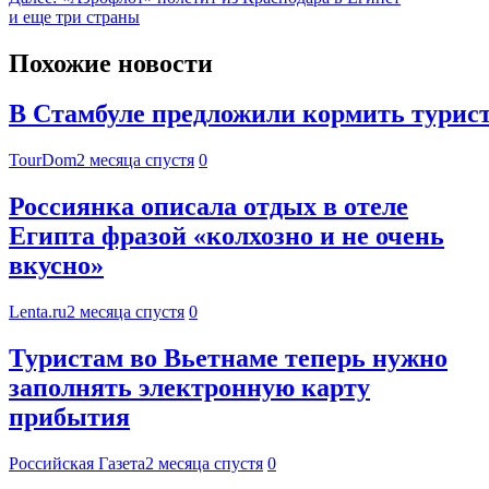
и еще три страны
Похожие новости
В Стамбуле предложили кормить турист
TourDom
2 месяца спустя
0
Россиянка описала отдых в отеле
Египта фразой «колхозно и не очень
вкусно»
Lenta.ru
2 месяца спустя
0
Туристам во Вьетнаме теперь нужно
заполнять электронную карту
прибытия
Российская Газета
2 месяца спустя
0