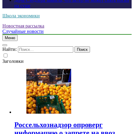
Дочь Сэндлера заявила, что актер не может снять носки
на суше
Школа экономики
Новостная рассылка
Случайные новости
Меню
Найти:
Заголовки
Россельхознадзор опроверг
информацию о запрете на ввоз