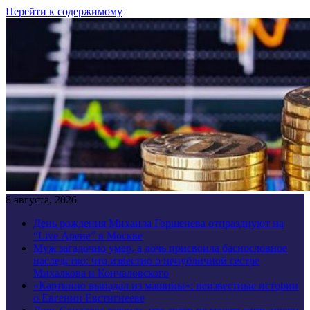
Перейти к содержимому
8 августа, 2026
День рождения Михаила Горшенева отпразднуют на
“Live Арене” в Москве
Муж загадочно умер, а дочь присвоила баснословное
наследство: что известно о непубличной сестре
Михалкова и Кончаловского
«Картинно выпадал из машины»: неизвестные истории
о Евгении Евстигнееве