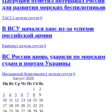
Патрушев отметил потенциал России
для развития морских беспилотников
ТАСС
1 неделя спустя
0
В ВСУ начался хаос из-за успехов
российской армии
Рамблер
1 неделя спустя
0
ВС России вновь ударили по морским
судам и портам Украины
Московский Комсомолец
1 неделя спустя
0
Август 2026
Пн
Вт
Ср
Чт
Пт
Сб
Вс
1
2
3
4
5
6
7
8
9
10
11
12
13
14
15
16
17
18
19
20
21
22
23
24
25
26
27
28
29
30