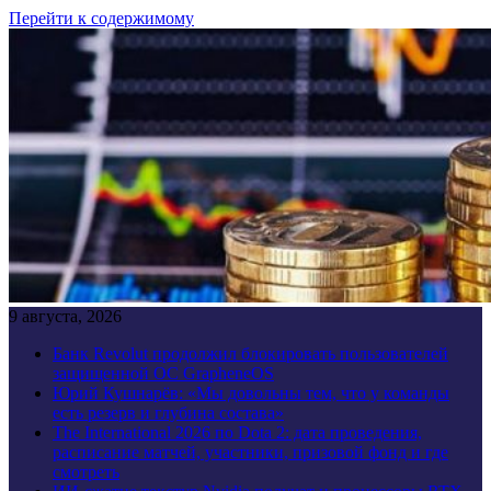
Перейти к содержимому
9 августа, 2026
Банк Revolut продолжил блокировать пользователей
защищенной ОС GrapheneOS
Юрий Кушнарёв: «Мы довольны тем, что у команды
есть резерв и глубина состава»
The International 2026 по Dota 2: дата проведения,
расписание матчей, участники, призовой фонд и где
смотреть