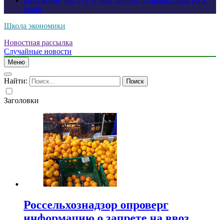
ИИ-сжатие текстур Nvidia получат и процессоры RTX
Spark
Школа экономики
Новостная рассылка
Случайные новости
Меню
Найти:
Заголовки
Россельхознадзор опроверг
информацию о запрете на ввоз