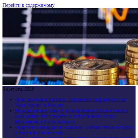
Перейти к содержимому
8 августа, 2026
День рождения Михаила Горшенева отпразднуют на
“Live Арене” в Москве
Муж загадочно умер, а дочь присвоила баснословное
наследство: что известно о непубличной сестре
Михалкова и Кончаловского
«Картинно выпадал из машины»: неизвестные истории
о Евгении Евстигнееве