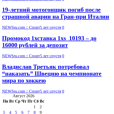
19-летний мотогонщик погиб после
страшной аварии на Гран-при Италии
NEWSru.com :: Спорт
5 лет спустя
0
Промокод 1хставка 1xs_10193 – до
16000 рублей за депозит
NEWSru.com :: Спорт
5 лет спустя
0
Владислав Третьяк потребовал
“наказать” Швецию на чемпионате
мира по хоккею
NEWSru.com :: Спорт
5 лет спустя
0
Август 2026
Пн
Вт
Ср
Чт
Пт
Сб
Вс
1
2
3
4
5
6
7
8
9