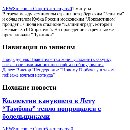
NEWSru.com :: Спорт
5 лет спустя
0
1 минуты
Встреча между чемпионом страны петербургским "Зенитом"
и обладателем Кубка России московским "Локомотивом"
пройдет 17 июля на стадионе "Калининград", который
вмещает 35 016 зрителей. На проведение встречи также
претендовали "Лужники".
Навигация по записям
Предыдущая:
Правительство хочет усложнить закупку
госзаказчиками импортного софта и оборудования
Далее:
Виктор Шендерович: “Новому Горбачеву в таком
пейзаже взяться неоткуда”
Похожие новости
Коллектив канувшего в Лету
“Тамбова” тепло попрощался с
болельщиками
NEWSru.com :: Спорт
5 лет спустя
0