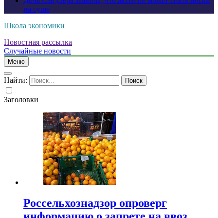
Дочь Сэндлера заявила, что актер не может снять носки
на суше
Школа экономики
Новостная рассылка
Случайные новости
Меню
Найти:
Заголовки
Россельхознадзор опроверг
информацию о запрете на ввоз