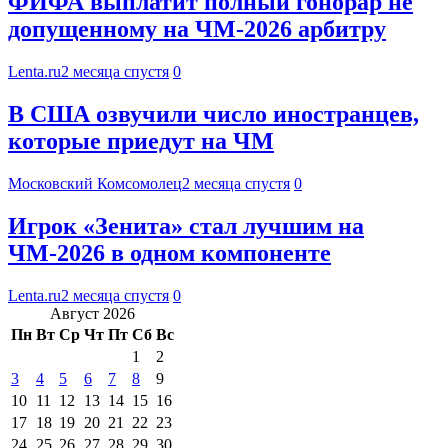
ФИФА выплатит полный гонорар не
допущенному на ЧМ-2026 арбитру
Lenta.ru
2 месяца спустя
0
В США озвучили число иностранцев,
которые приедут на ЧМ
Московский Комсомолец
2 месяца спустя
0
Игрок «Зенита» стал лучшим на
ЧМ-2026 в одном компоненте
Lenta.ru
2 месяца спустя
0
Август 2026
Пн
Вт
Ср
Чт
Пт
Сб
Вс
1
2
3
4
5
6
7
8
9
10
11
12
13
14
15
16
17
18
19
20
21
22
23
24
25
26
27
28
29
30