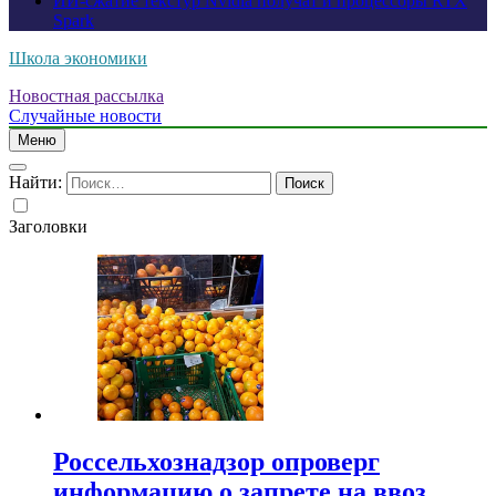
ИИ-сжатие текстур Nvidia получат и процессоры RTX
Spark
Школа экономики
Новостная рассылка
Случайные новости
Меню
Найти:
Заголовки
Россельхознадзор опроверг
информацию о запрете на ввоз