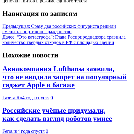
цепочки твитов в режиме единого текста.
Навигация по записям
Предыдущая:
Сразу два российских фигуриста решили
сменить спортивное гражданство
Далее:
“Это катастрофа”: Глава Росприроднадзора сравнила
количество твердых отходов в РФ с площадью Греции
Похожие новости
Авиакомпания Lufthansa заявила,
что не вводила запрет на популярный
гаджет Apple в багаже
Газета.Ru
4 года спустя
0
Российские учёные придумали,
как сделать взгляд роботов умнее
Ferra.ru
4 года спустя
0