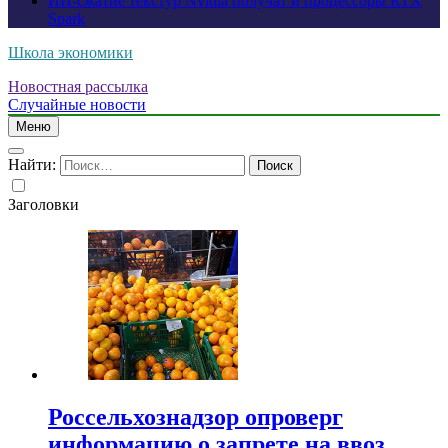
ИИ-сжатие текстур Nvidia получат и процессоры RTX
Spark
Школа экономики
Новостная рассылка
Случайные новости
Меню
Найти:
Заголовки
Россельхознадзор опроверг
информацию о запрете на ввоз