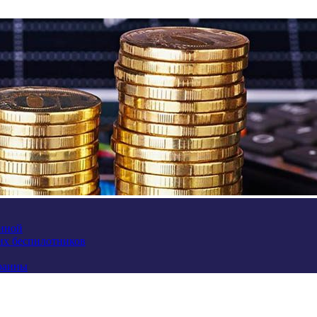
аиной
их беспилотников
краины