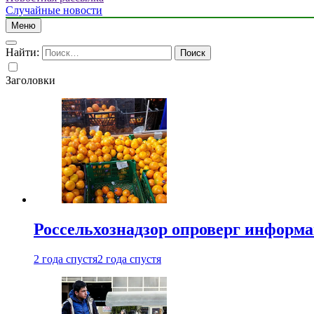
Случайные новости
Меню
Найти:
Заголовки
Россельхознадзор опроверг информа
2 года спустя
2 года спустя