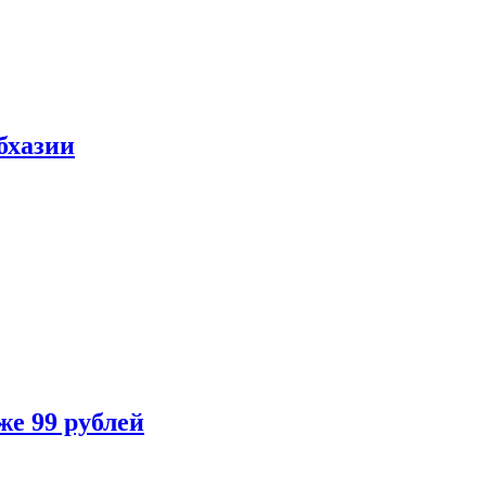
бхазии
же 99 рублей