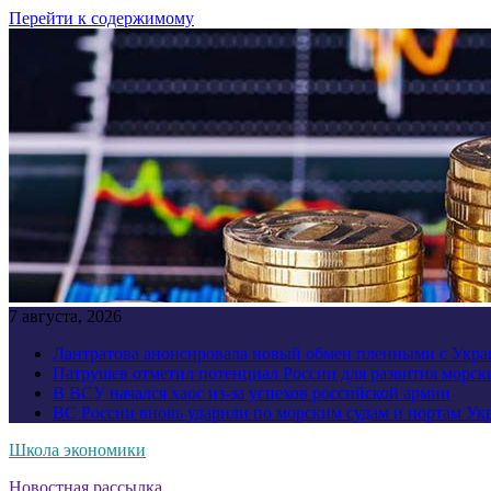
Перейти к содержимому
7 августа, 2026
Лантратова анонсировала новый обмен пленными с Укр
Патрушев отметил потенциал России для развития морск
В ВСУ начался хаос из-за успехов российской армии
ВС России вновь ударили по морским судам и портам У
Школа экономики
Новостная рассылка