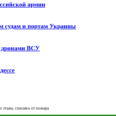
оссийской армии
им судам и портам Украины
 с дронами ВСУ
дессе
 этажа, спасаясь от пожара