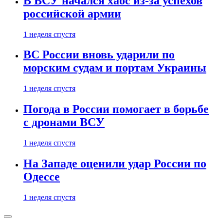
В ВСУ начался хаос из-за успехов
российской армии
1 неделя спустя
ВС России вновь ударили по
морским судам и портам Украины
1 неделя спустя
Погода в России помогает в борьбе
с дронами ВСУ
1 неделя спустя
На Западе оценили удар России по
Одессе
1 неделя спустя