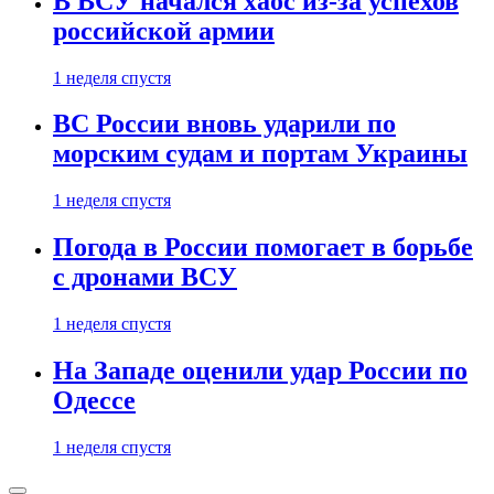
В ВСУ начался хаос из-за успехов
российской армии
1 неделя спустя
ВС России вновь ударили по
морским судам и портам Украины
1 неделя спустя
Погода в России помогает в борьбе
с дронами ВСУ
1 неделя спустя
На Западе оценили удар России по
Одессе
1 неделя спустя