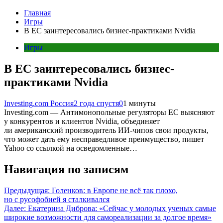
Главная
Игры
В ЕС заинтересовались бизнес-практиками Nvidia
Игры
В ЕС заинтересовались бизнес-
практиками Nvidia
Investing.com Россия
2 года спустя
0
1 минуты
Investing.com — Антимонопольные регуляторы ЕС выясняют
у конкурентов и клиентов Nvidia, объединяет
ли американский производитель ИИ-чипов свои продукты,
что может дать ему несправедливое преимущество, пишет
Yahoo со ссылкой на осведомленные…
Навигация по записям
Предыдущая:
Голенков: в Европе не всё так плохо,
но с русофобией я сталкивался
Далее:
Екатерина Диброва: «Сейчас у молодых ученых самые
широкие возможности для самореализации за долгое время»