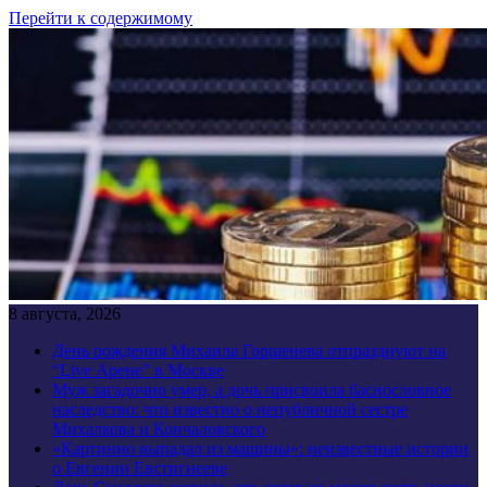
Перейти к содержимому
8 августа, 2026
День рождения Михаила Горшенева отпразднуют на
“Live Арене” в Москве
Муж загадочно умер, а дочь присвоила баснословное
наследство: что известно о непубличной сестре
Михалкова и Кончаловского
«Картинно выпадал из машины»: неизвестные истории
о Евгении Евстигнееве