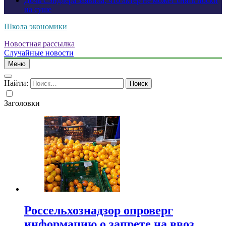
Дочь Сэндлера заявила, что актер не может снять носки
на суше
Школа экономики
Новостная рассылка
Случайные новости
Меню
Найти:
Заголовки
Россельхознадзор опроверг
информацию о запрете на ввоз