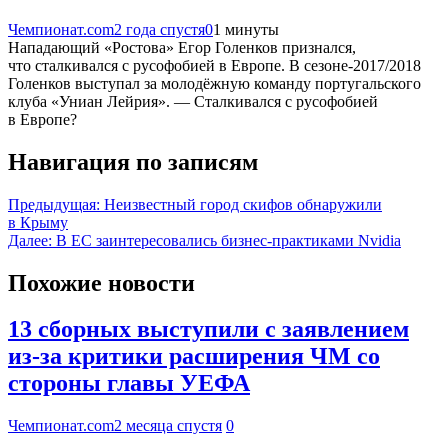
Чемпионат.com
2 года спустя
0
1 минуты
Нападающий «Ростова» Егор Голенков признался,
что сталкивался с русофобией в Европе. В сезоне-2017/2018
Голенков выступал за молодёжную команду португальского
клуба «Униан Лейрия». — Сталкивался с русофобией
в Европе?
Навигация по записям
Предыдущая:
Неизвестный город скифов обнаружили
в Крыму
Далее:
В ЕС заинтересовались бизнес-практиками Nvidia
Похожие новости
13 сборных выступили с заявлением
из-за критики расширения ЧМ со
стороны главы УЕФА
Чемпионат.com
2 месяца спустя
0