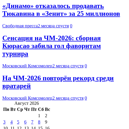
«Динамо» отказалось продавать
Тюкавина в «Зенит» за 25 миллионов
Свободная пресса
2 месяца спустя
0
Сенсация на ЧМ-2026: сборная
Кюрасао забила гол фаворитам
турнира
Московский Комсомолец
2 месяца спустя
0
На ЧМ-2026 повторён рекорд среди
вратарей
Московский Комсомолец
2 месяца спустя
0
Август 2026
Пн
Вт
Ср
Чт
Пт
Сб
Вс
1
2
3
4
5
6
7
8
9
10
11
12
13
14
15
16