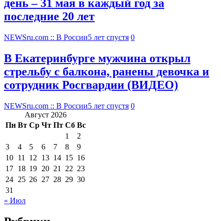
день – 31 мая в каждый год за
последние 20 лет
NEWSru.com :: В России
5 лет спустя
0
В Екатеринбурге мужчина открыл
стрельбу с балкона, ранены девочка и
сотрудник Росгвардии (ВИДЕО)
NEWSru.com :: В России
5 лет спустя
0
Август 2026
Пн
Вт
Ср
Чт
Пт
Сб
Вс
1
2
3
4
5
6
7
8
9
10
11
12
13
14
15
16
17
18
19
20
21
22
23
24
25
26
27
28
29
30
31
« Июл