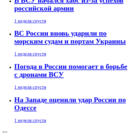
В ВСУ начался хаос из-за успехов
российской армии
1 неделя спустя
ВС России вновь ударили по
морским судам и портам Украины
1 неделя спустя
Погода в России помогает в борьбе
с дронами ВСУ
1 неделя спустя
На Западе оценили удар России по
Одессе
1 неделя спустя