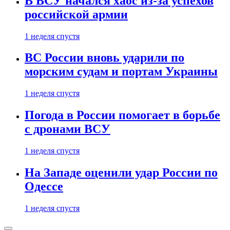
В ВСУ начался хаос из-за успехов
российской армии
1 неделя спустя
ВС России вновь ударили по
морским судам и портам Украины
1 неделя спустя
Погода в России помогает в борьбе
с дронами ВСУ
1 неделя спустя
На Западе оценили удар России по
Одессе
1 неделя спустя