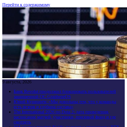
Перейти к содержимому
9 августа, 2026
Банк Revolut продолжил блокировать пользователей
защищенной ОС GrapheneOS
Юрий Кушнарёв: «Мы довольны тем, что у команды
есть резерв и глубина состава»
The International 2026 по Dota 2: дата проведения,
расписание матчей, участники, призовой фонд и где
смотреть