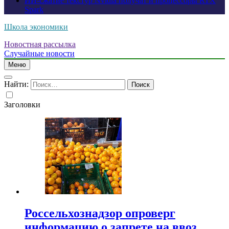
ИИ-сжатие текстур Nvidia получат и процессоры RTX
Spark
Школа экономики
Новостная рассылка
Случайные новости
Меню
Найти:
Заголовки
Россельхознадзор опроверг
информацию о запрете на ввоз