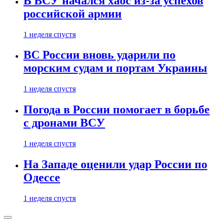
В ВСУ начался хаос из-за успехов
российской армии
1 неделя спустя
ВС России вновь ударили по
морским судам и портам Украины
1 неделя спустя
Погода в России помогает в борьбе
с дронами ВСУ
1 неделя спустя
На Западе оценили удар России по
Одессе
1 неделя спустя