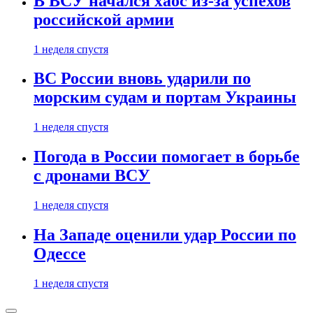
В ВСУ начался хаос из-за успехов
российской армии
1 неделя спустя
ВС России вновь ударили по
морским судам и портам Украины
1 неделя спустя
Погода в России помогает в борьбе
с дронами ВСУ
1 неделя спустя
На Западе оценили удар России по
Одессе
1 неделя спустя