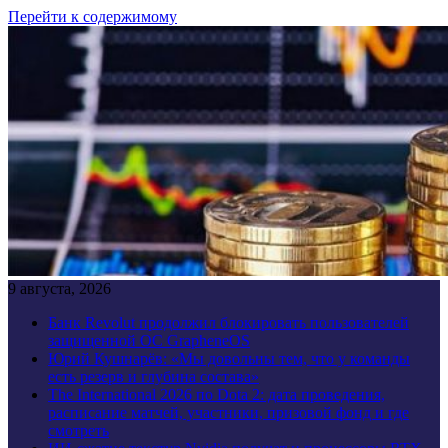
Перейти к содержимому
9 августа, 2026
Банк Revolut продолжил блокировать пользователей
защищенной ОС GrapheneOS
Юрий Кушнарёв: «Мы довольны тем, что у команды
есть резерв и глубина состава»
The International 2026 по Dota 2: дата проведения,
расписание матчей, участники, призовой фонд и где
смотреть