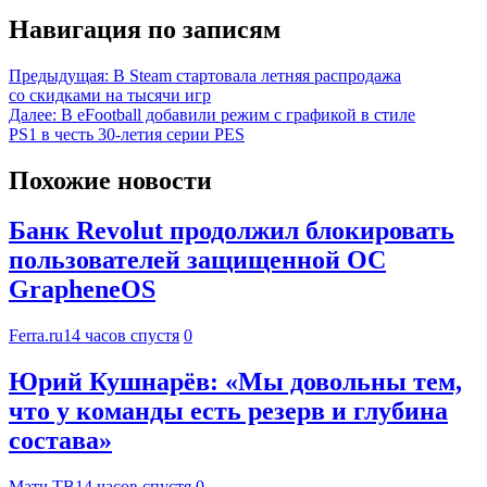
Навигация по записям
Предыдущая:
В Steam стартовала летняя распродажа
со скидками на тысячи игр
Далее:
В eFootball добавили режим с графикой в стиле
PS1 в честь 30-летия серии PES
Похожие новости
Банк Revolut продолжил блокировать
пользователей защищенной ОС
GrapheneOS
Ferra.ru
14 часов спустя
0
Юрий Кушнарёв: «Мы довольны тем,
что у команды есть резерв и глубина
состава»
Матч ТВ
14 часов спустя
0