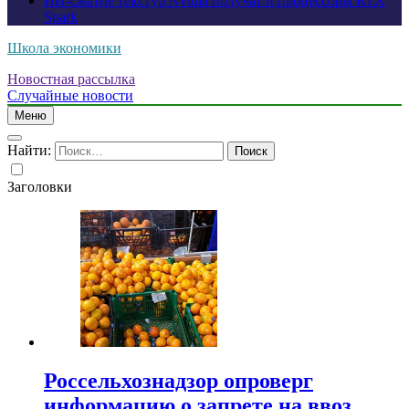
ИИ-сжатие текстур Nvidia получат и процессоры RTX
Spark
Школа экономики
Новостная рассылка
Случайные новости
Меню
Найти:
Заголовки
Россельхознадзор опроверг
информацию о запрете на ввоз