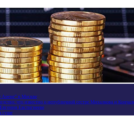
e Арене” в Москве
ледство: что известно о непубличной сестре Михалкова и Кончал
 Евгении Евстигнееве
а суше