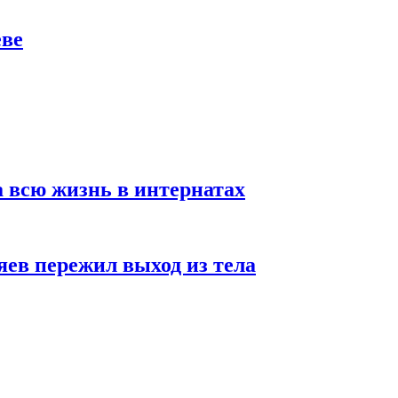
еве
а всю жизнь в интернатах
яев пережил выход из тела