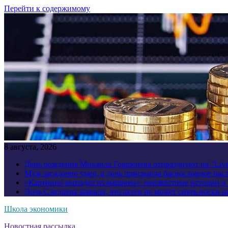
Перейти к содержимому
8 августа, 2026
День рождения Михаила Горшенева отпразднуют на “Liv
Муж загадочно умер, а дочь присвоила баснословное нас
«Картинно выпадал из машины»: неизвестные истории о
Дочь Сэндлера заявила, что актер не может снять носки н
Школа экономики
Новостная рассылка