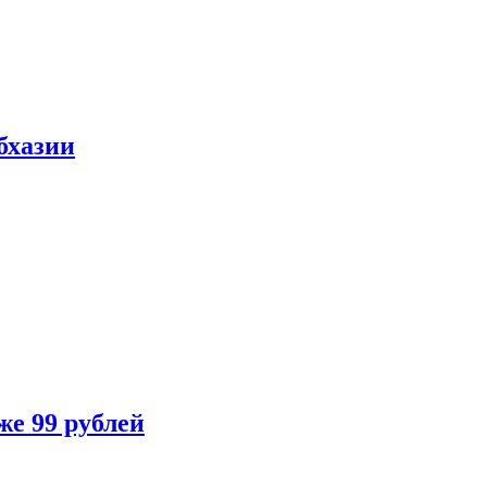
бхазии
же 99 рублей