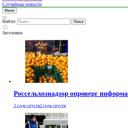
Случайные новости
Меню
Найти:
Заголовки
Россельхознадзор опроверг информа
2 года спустя
2 года спустя