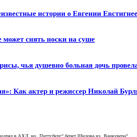
известные истории о Евгении Евстигне
е может снять носки на суше
трисы, чья душевно больная дочь провел
ая»: Как актер и режиссер Николай Бурл
подряд в АХЛ, но „Питтсбург“ берет Шилова из „Ванкувера“.