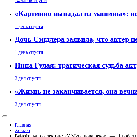
14 часов спустя
«Картинно выпадал из машины»: не
1 день спустя
Дочь Сэндлера заявила, что актер н
1 день спустя
Инна Гулая: трагическая судьба ак
2 дня спустя
«Жизнь не заканчивается, она вечн
2 дня спустя
Главная
Хоккей
Вайсфельд о селекции: «У Мурашова рекорд — 11 побед 