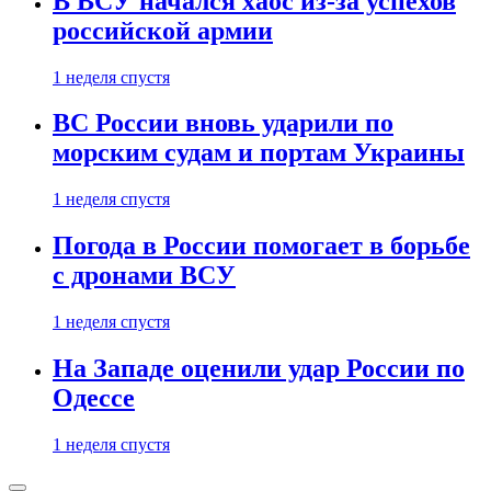
В ВСУ начался хаос из-за успехов
российской армии
1 неделя спустя
ВС России вновь ударили по
морским судам и портам Украины
1 неделя спустя
Погода в России помогает в борьбе
с дронами ВСУ
1 неделя спустя
На Западе оценили удар России по
Одессе
1 неделя спустя