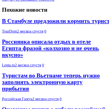
Похожие новости
В Стамбуле предложили кормить турист
TourDom
2 месяца спустя
0
Россиянка описала отдых в отеле
Египта фразой «колхозно и не очень
вкусно»
Lenta.ru
2 месяца спустя
0
Туристам во Вьетнаме теперь нужно
заполнять электронную карту
прибытия
Российская Газета
2 месяца спустя
0