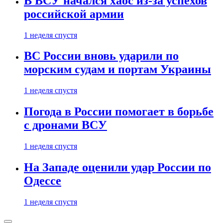
В ВСУ начался хаос из-за успехов
российской армии
1 неделя спустя
ВС России вновь ударили по
морским судам и портам Украины
1 неделя спустя
Погода в России помогает в борьбе
с дронами ВСУ
1 неделя спустя
На Западе оценили удар России по
Одессе
1 неделя спустя