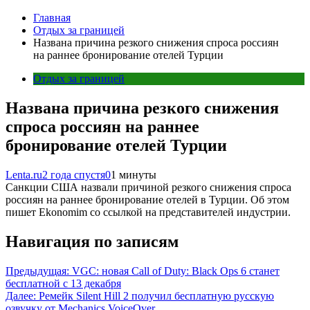
Главная
Отдых за границей
Названа причина резкого снижения спроса россиян
на раннее бронирование отелей Турции
Отдых за границей
Названа причина резкого снижения
спроса россиян на раннее
бронирование отелей Турции
Lenta.ru
2 года спустя
0
1 минуты
Санкции США назвали причиной резкого снижения спроса
россиян на раннее бронирование отелей в Турции. Об этом
пишет Ekonomim со ссылкой на представителей индустрии.
Навигация по записям
Предыдущая:
VGC: новая Call of Duty: Black Ops 6 станет
бесплатной с 13 декабря
Далее:
Ремейк Silent Hill 2 получил бесплатную русскую
озвучку от Mechanics VoiceOver