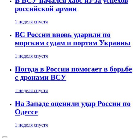
В ВСУ начался хаос из-за успехов
российской армии
1 неделя спустя
ВС России вновь ударили по
морским судам и портам Украины
1 неделя спустя
Погода в России помогает в борьбе
с дронами ВСУ
1 неделя спустя
На Западе оценили удар России по
Одессе
1 неделя спустя