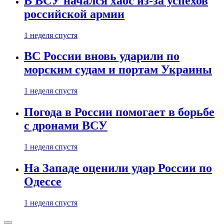
В ВСУ начался хаос из-за успехов
российской армии
1 неделя спустя
ВС России вновь ударили по
морским судам и портам Украины
1 неделя спустя
Погода в России помогает в борьбе
с дронами ВСУ
1 неделя спустя
На Западе оценили удар России по
Одессе
1 неделя спустя