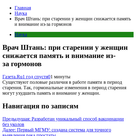
Главная
Наука
Врач Штань: при старении у женщин снижается память
и внимание из-за гормонов
Наука
Врач Штань: при старении у женщин
снижается память и внимание из-
за гормонов
Газета.Ru
1 год спустя
0
1 минуты
Существуют половые различия в работе памяти в период
старения. Так, гормональные изменения в период старения
могут ухудшить память и внимание у женщин.
Навигация по записям
Предыдущая:
Разработан уникальный способ вакцинации
без уколов
Далее:
Первый МГМУ: создана система для точного
выявления рака простаты