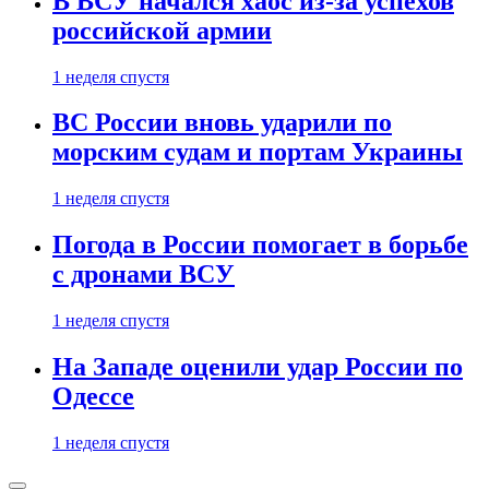
В ВСУ начался хаос из-за успехов
российской армии
1 неделя спустя
ВС России вновь ударили по
морским судам и портам Украины
1 неделя спустя
Погода в России помогает в борьбе
с дронами ВСУ
1 неделя спустя
На Западе оценили удар России по
Одессе
1 неделя спустя