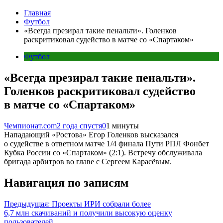
Главная
Футбол
«Всегда презирал такие пенальти». Голенков
раскритиковал судейство в матче со «Спартаком»
Футбол
«Всегда презирал такие пенальти».
Голенков раскритиковал судейство
в матче со «Спартаком»
Чемпионат.com
2 года спустя
0
1 минуты
Нападающий «Ростова» Егор Голенков высказался
о судействе в ответном матче 1/4 финала Пути РПЛ Фонбет
Кубка России со «Спартаком» (2:1). Встречу обслуживала
бригада арбитров во главе с Сергеем Карасёвым.
Навигация по записям
Предыдущая:
Проекты ИРИ собрали более
6,7 млн скачиваний и получили высокую оценку
пользователей