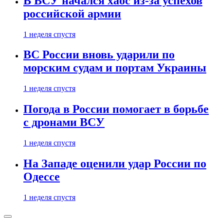
В ВСУ начался хаос из-за успехов
российской армии
1 неделя спустя
ВС России вновь ударили по
морским судам и портам Украины
1 неделя спустя
Погода в России помогает в борьбе
с дронами ВСУ
1 неделя спустя
На Западе оценили удар России по
Одессе
1 неделя спустя