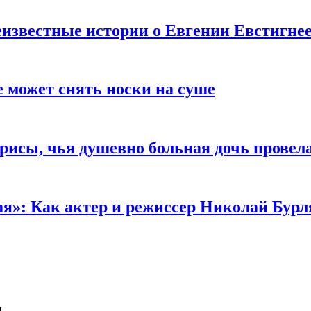
известные истории о Евгении Евстигне
е может снять носки на суше
трисы, чья душевно больная дочь провел
ая»: Как актер и режиссер Николай Бурл
и