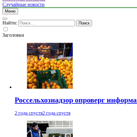
Случайные новости
Меню
Найти:
Заголовки
Россельхознадзор опроверг информа
2 года спустя
2 года спустя