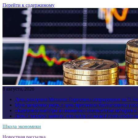
Перейти к содержимому
8 августа, 2026
День рождения Михаила Горшенева отпразднуют на “Liv
Муж загадочно умер, а дочь присвоила баснословное нас
«Картинно выпадал из машины»: неизвестные истории о
Дочь Сэндлера заявила, что актер не может снять носки н
Школа экономики
Новостная рассылка