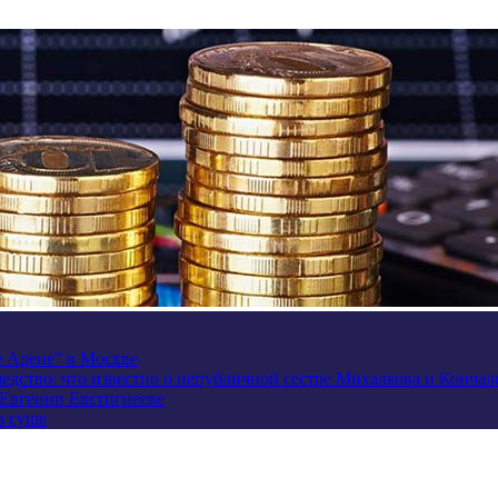
e Арене” в Москве
ледство: что известно о непубличной сестре Михалкова и Кончал
 Евгении Евстигнееве
а суше