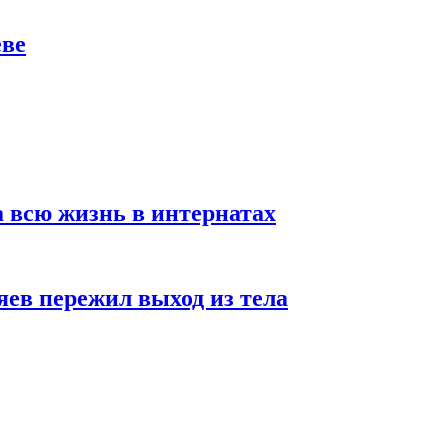
еве
а всю жизнь в интернатах
яев пережил выход из тела