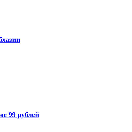
бхазии
же 99 рублей