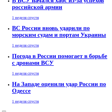
В ВСУ начался хаос из-за успехов
российской армии
1 неделя спустя
ВС России вновь ударили по
морским судам и портам Украины
1 неделя спустя
Погода в России помогает в борьбе
с дронами ВСУ
1 неделя спустя
На Западе оценили удар России по
Одессе
1 неделя спустя