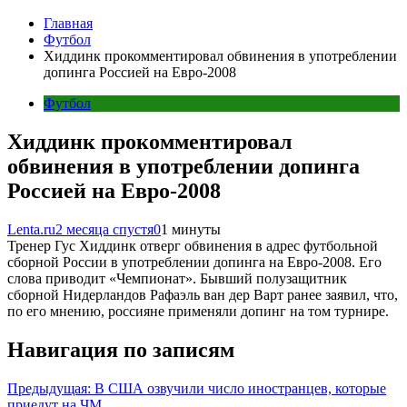
Главная
Футбол
Хиддинк прокомментировал обвинения в употреблении
допинга Россией на Евро-2008
Футбол
Хиддинк прокомментировал
обвинения в употреблении допинга
Россией на Евро-2008
Lenta.ru
2 месяца спустя
0
1 минуты
Тренер Гус Хиддинк отверг обвинения в адрес футбольной
сборной России в употреблении допинга на Евро-2008. Его
слова приводит «Чемпионат». Бывший полузащитник
сборной Нидерландов Рафаэль ван дер Варт ранее заявил, что,
по его мнению, россияне применяли допинг на том турнире.
Навигация по записям
Предыдущая:
В США озвучили число иностранцев, которые
приедут на ЧМ