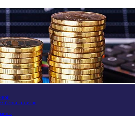
аиной
их беспилотников
краины