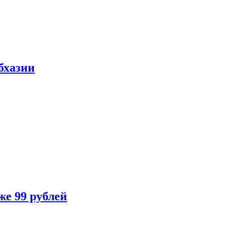
бхазии
же 99 рублей