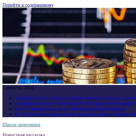
Перейти к содержимому
7 августа, 2026
Лантратова анонсировала новый обмен пленными с Укр
Патрушев отметил потенциал России для развития морск
В ВСУ начался хаос из-за успехов российской армии
ВС России вновь ударили по морским судам и портам У
Школа экономики
Новостная рассылка