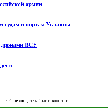
оссийской армии
им судам и портам Украины
 с дронами ВСУ
дессе
ии подобные инциденты были исключены»