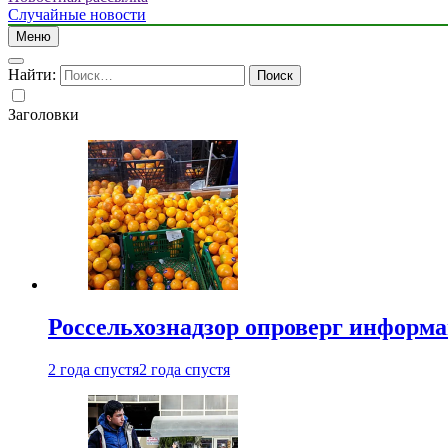
Случайные новости
Меню
Найти:
Заголовки
Россельхознадзор опроверг информа
2 года спустя
2 года спустя