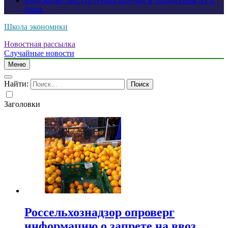
ИИ-сжатие текстур Nvidia получат и процессоры RTX
Spark
Школа экономики
Новостная рассылка
Случайные новости
Меню
Найти:
Заголовки
Россельхознадзор опроверг
информацию о запрете на ввоз