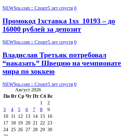
NEWSru.com :: Спорт
5 лет спустя
0
Промокод 1хставка 1xs_10193 – до
16000 рублей за депозит
NEWSru.com :: Спорт
5 лет спустя
0
Владислав Третьяк потребовал
“наказать” Швецию на чемпионате
мира по хоккею
NEWSru.com :: Спорт
5 лет спустя
0
Август 2026
Пн
Вт
Ср
Чт
Пт
Сб
Вс
1
2
3
4
5
6
7
8
9
10
11
12
13
14
15
16
17
18
19
20
21
22
23
24
25
26
27
28
29
30