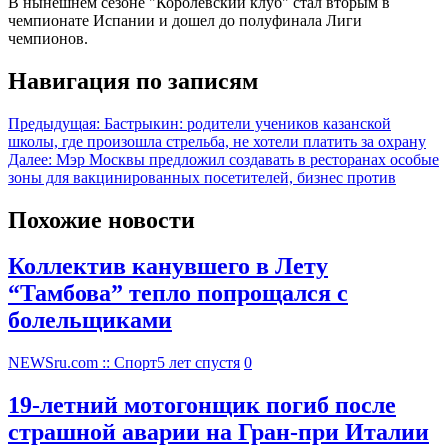
В нынешнем сезоне "Королевский клуб" стал вторым в
чемпионате Испании и дошел до полуфинала Лиги
чемпионов.
Навигация по записям
Предыдущая:
Бастрыкин: родители учеников казанской
школы, где произошла стрельба, не хотели платить за охрану
Далее:
Мэр Москвы предложил создавать в ресторанах особые
зоны для вакцинированных посетителей, бизнес против
Похожие новости
Коллектив канувшего в Лету
“Тамбова” тепло попрощался с
болельщиками
NEWSru.com :: Спорт
5 лет спустя
0
19-летний мотогонщик погиб после
страшной аварии на Гран-при Италии