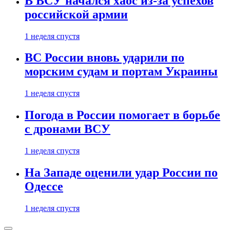
В ВСУ начался хаос из-за успехов
российской армии
1 неделя спустя
ВС России вновь ударили по
морским судам и портам Украины
1 неделя спустя
Погода в России помогает в борьбе
с дронами ВСУ
1 неделя спустя
На Западе оценили удар России по
Одессе
1 неделя спустя