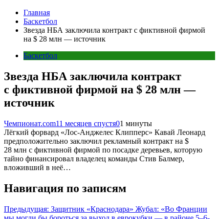
Главная
Баскетбол
Звезда НБА заключила контракт с фиктивной фирмой
на $ 28 млн — источник
Баскетбол
Звезда НБА заключила контракт
с фиктивной фирмой на $ 28 млн —
источник
Чемпионат.com
11 месяцев спустя
0
1 минуты
Лёгкий форвард «Лос-Анджелес Клипперс» Кавай Леонард
предположительно заключил рекламный контракт на $
28 млн с фиктивной фирмой по посадке деревьев, которую
тайно финансировал владелец команды Стив Балмер,
вложивший в неё…
Навигация по записям
Предыдущая:
Защитник «Краснодара» Жубал: «Во Франции
мы могли бы бороться за выход в еврокубки — в районе 5–6-