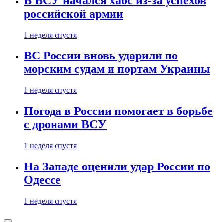
В ВСУ начался хаос из-за успехов
российской армии
1 неделя спустя
ВС России вновь ударили по
морским судам и портам Украины
1 неделя спустя
Погода в России помогает в борьбе
с дронами ВСУ
1 неделя спустя
На Западе оценили удар России по
Одессе
1 неделя спустя