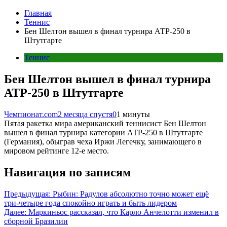
Главная
Теннис
Бен Шелтон вышел в финал турнира АТР-250 в
Штутгарте
Теннис
Бен Шелтон вышел в финал турнира
АТР-250 в Штутгарте
Чемпионат.com
2 месяца спустя
0
1 минуты
Пятая ракетка мира американский теннисист Бен Шелтон
вышел в финал турнира категории АТР-250 в Штутгарте
(Германия), обыграв чеха Иржи Легечку, занимающего в
мировом рейтинге 12-е место.
Навигация по записям
Предыдущая:
Рыбин: Радулов абсолютно точно может ещё
три-четыре года спокойно играть и быть лидером
Далее:
Маркиньос рассказал, что Карло Анчелотти изменил в
сборной Бразилии