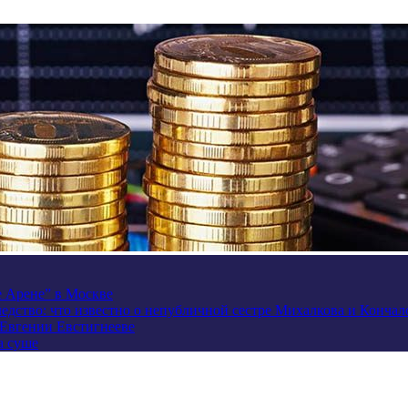
e Арене” в Москве
ледство: что известно о непубличной сестре Михалкова и Кончал
 Евгении Евстигнееве
а суше