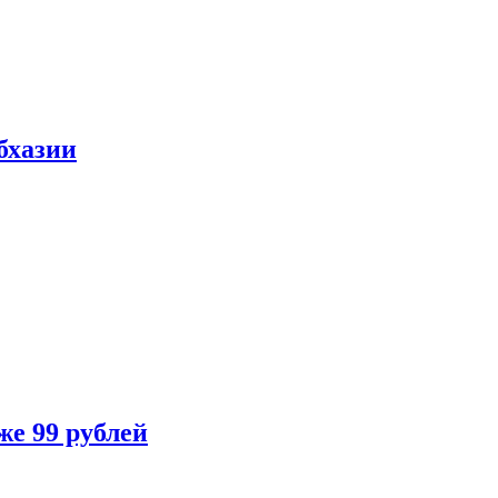
бхазии
же 99 рублей