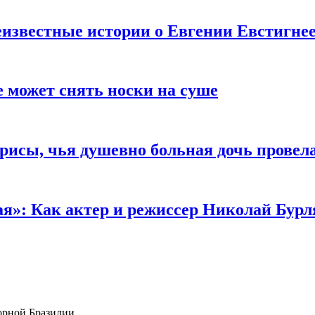
известные истории о Евгении Евстигне
е может снять носки на суше
трисы, чья душевно больная дочь провел
ая»: Как актер и режиссер Николай Бурл
борной Бразилии