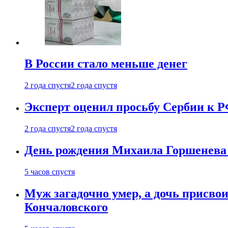
В России стало меньше денег
2 года спустя
2 года спустя
Эксперт оценил просьбу Сербии к Р
2 года спустя
2 года спустя
День рождения Михаила Горшенева 
5 часов спустя
Муж загадочно умер, а дочь присвои
Кончаловского