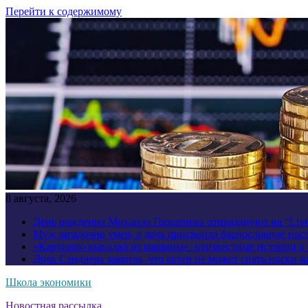
Перейти к содержимому
8 августа, 2026
День рождения Михаила Горшенева отпразднуют на “Liv
Муж загадочно умер, а дочь присвоила баснословное нас
«Картинно выпадал из машины»: неизвестные истории о
Дочь Сэндлера заявила, что актер не может снять носки н
Школа экономики
Новостная рассылка