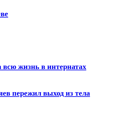
еве
а всю жизнь в интернатах
яев пережил выход из тела