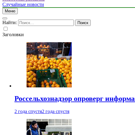
Случайные новости
Меню
Найти:
Заголовки
Россельхознадзор опроверг информа
2 года спустя
2 года спустя