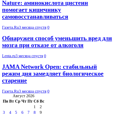
Nature: аминокислота цистеин
помогает кишечнику
самовосстанавливаться
Газета.Ru
3 месяца спустя
0
Обнаружен способ уменьшить вред для
мозга при отказе от алкоголя
Lenta.ru
3 месяца спустя
0
JAMA Network Open: стабильный
режим дня замедляет биологическое
старение
Газета.Ru
3 месяца спустя
0
Август 2026
Пн
Вт
Ср
Чт
Пт
Сб
Вс
1
2
3
4
5
6
7
8
9