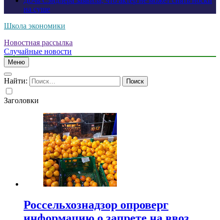
Дочь Сэндлера заявила, что актер не может снять носки
на суше
Школа экономики
Новостная рассылка
Случайные новости
Меню
Найти:
Заголовки
Россельхознадзор опроверг
информацию о запрете на ввоз