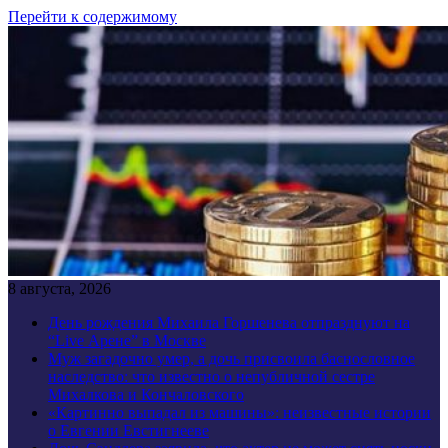
Перейти к содержимому
8 августа, 2026
День рождения Михаила Горшенева отпразднуют на
“Live Арене” в Москве
Муж загадочно умер, а дочь присвоила баснословное
наследство: что известно о непубличной сестре
Михалкова и Кончаловского
«Картинно выпадал из машины»: неизвестные истории
о Евгении Евстигнееве