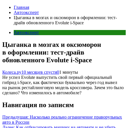
Главная
Автоэксперт
Цыганка в мозгах и оксюморон в оформлении: тест-
драйв обновленного Evolute i-Space
Автоэксперт
Цыганка в мозгах и оксюморон
в оформлении: тест-драйв
обновленного Evolute i-Space
Колеса.ру
10 месяцев спустя
0
1 минуты
Не успел Evolute выпустить свой первый официальный
гибрид i-Space, как фактически буквально через год вывел
на рынок рестайлинговую модель кроссовера. Зачем это было
сделано? Что изменилось в автомобиле?
Навигация по записям
Предыдущая:
Насколько реально ограничение праворульных
авто в России
Далее:
Как отбуксировать машину на автомате и не убить