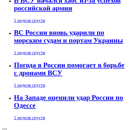
В ВСУ начался хаос из-за успехов
российской армии
1 неделя спустя
ВС России вновь ударили по
морским судам и портам Украины
1 неделя спустя
Погода в России помогает в борьбе
с дронами ВСУ
1 неделя спустя
На Западе оценили удар России по
Одессе
1 неделя спустя