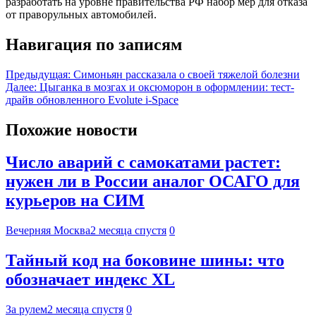
разработать на уровне правительства РФ набор мер для отказа
от праворульных автомобилей.
Навигация по записям
Предыдущая:
Симоньян рассказала о своей тяжелой болезни
Далее:
Цыганка в мозгах и оксюморон в оформлении: тест-
драйв обновленного Evolute i-Space
Похожие новости
Число аварий с самокатами растет:
нужен ли в России аналог ОСАГО для
курьеров на СИМ
Вечерняя Москва
2 месяца спустя
0
Тайный код на боковине шины: что
обозначает индекс XL
За рулем
2 месяца спустя
0