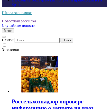
ИИ-сжатие текстур Nvidia получат и процессоры RTX
Spark
Школа экономики
Новостная рассылка
Случайные новости
Меню
Найти:
Заголовки
Россельхознадзор опроверг
информацию о запрете на ввоз