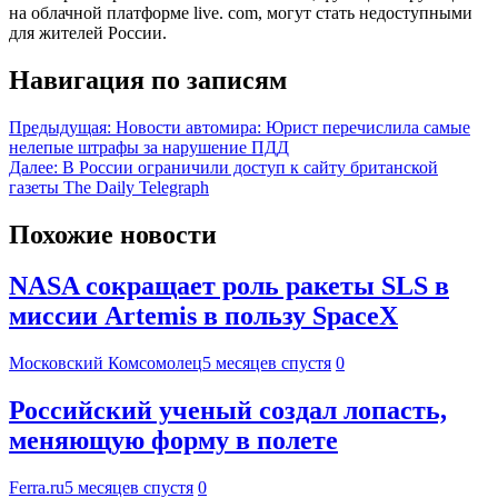
на облачной платформе live. com, могут стать недоступными
для жителей России.
Навигация по записям
Предыдущая:
Новости автомира: Юрист перечислила самые
нелепые штрафы за нарушение ПДД
Далее:
В России ограничили доступ к сайту британской
газеты The Daily Telegraph
Похожие новости
NASA сокращает роль ракеты SLS в
миссии Artemis в пользу SpaceX
Московский Комсомолец
5 месяцев спустя
0
Российский ученый создал лопасть,
меняющую форму в полете
Ferra.ru
5 месяцев спустя
0