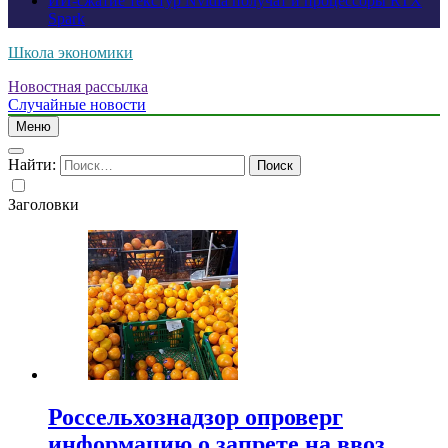
ИИ-сжатие текстур Nvidia получат и процессоры RTX
Spark
Школа экономики
Новостная рассылка
Случайные новости
Меню
Найти:
Заголовки
Россельхознадзор опроверг
информацию о запрете на ввоз