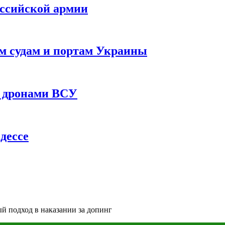
оссийской армии
им судам и портам Украины
 с дронами ВСУ
дессе
ый подход в наказании за допинг