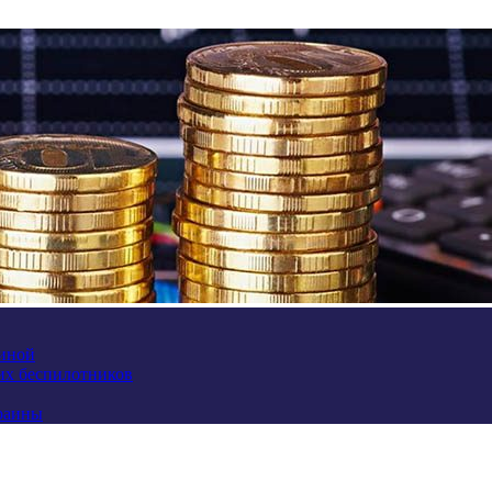
аиной
их беспилотников
краины