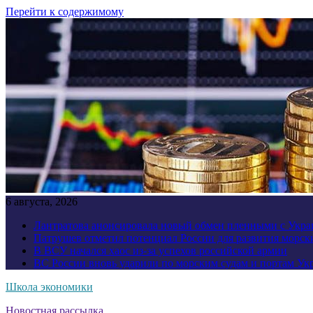
Перейти к содержимому
6 августа, 2026
Лантратова анонсировала новый обмен пленными с Укр
Патрушев отметил потенциал России для развития морск
В ВСУ начался хаос из-за успехов российской армии
ВС России вновь ударили по морским судам и портам У
Школа экономики
Новостная рассылка