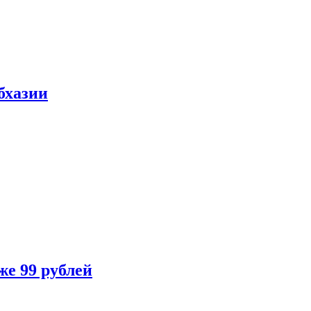
бхазии
же 99 рублей