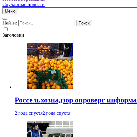
Случайные новости
Меню
Найти:
Заголовки
Россельхознадзор опроверг информа
2 года спустя
2 года спустя