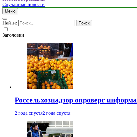
Случайные новости
Меню
Найти:
Заголовки
Россельхознадзор опроверг информа
2 года спустя
2 года спустя