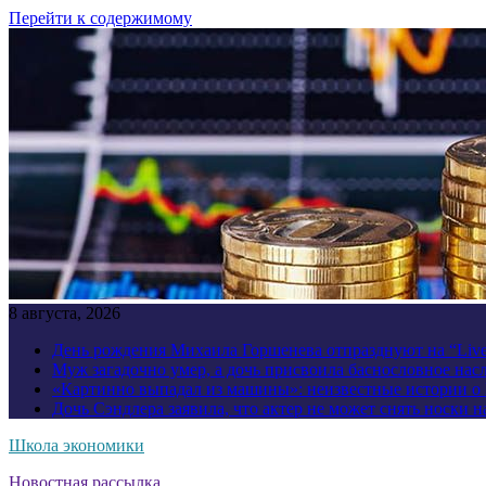
Перейти к содержимому
8 августа, 2026
День рождения Михаила Горшенева отпразднуют на “Liv
Муж загадочно умер, а дочь присвоила баснословное нас
«Картинно выпадал из машины»: неизвестные истории о
Дочь Сэндлера заявила, что актер не может снять носки н
Школа экономики
Новостная рассылка