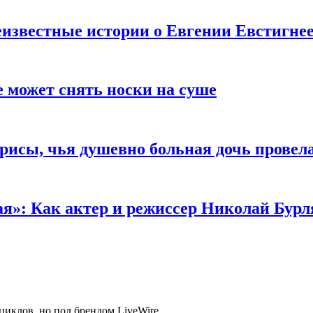
известные истории о Евгении Евстигне
е может снять носки на суше
трисы, чья душевно больная дочь провел
ая»: Как актер и режиссер Николай Бурл
циклов, но под брендом LiveWire