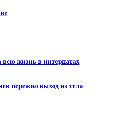
еве
а всю жизнь в интернатах
яев пережил выход из тела