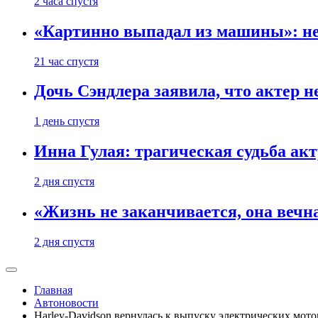
2 часа спустя
«Картинно выпадал из машины»: не
21 час спустя
Дочь Сэндлера заявила, что актер н
1 день спустя
Инна Гулая: трагическая судьба ак
2 дня спустя
«Жизнь не заканчивается, она вечн
2 дня спустя
Главная
Автоновости
Harley-Davidson вернулась к выпуску электрических мото