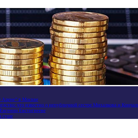
e Арене” в Москве
ледство: что известно о непубличной сестре Михалкова и Кончал
 Евгении Евстигнееве
а суше