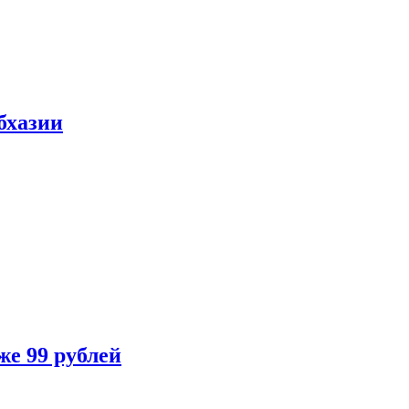
бхазии
же 99 рублей