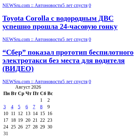
NEWSru.com :: Автоновости
5 лет спустя
0
Toyota Corolla с водородным ДВС
успешно прошла 24-часовую гонку
NEWSru.com :: Автоновости
5 лет спустя
0
“Сбер” показал прототип беспилотного
электротакси без места для водителя
(ВИДЕО)
NEWSru.com :: Автоновости
5 лет спустя
0
Август 2026
Пн
Вт
Ср
Чт
Пт
Сб
Вс
1
2
3
4
5
6
7
8
9
10
11
12
13
14
15
16
17
18
19
20
21
22
23
24
25
26
27
28
29
30
31