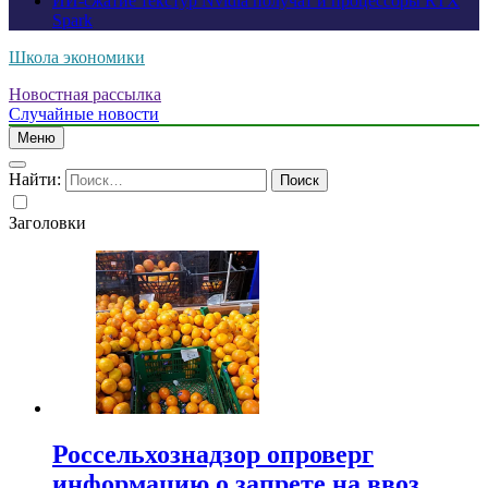
ИИ-сжатие текстур Nvidia получат и процессоры RTX
Spark
Школа экономики
Новостная рассылка
Случайные новости
Меню
Найти:
Заголовки
Россельхознадзор опроверг
информацию о запрете на ввоз