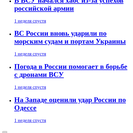
В ВСУ начался хаос из-за успехов
российской армии
1 неделя спустя
ВС России вновь ударили по
морским судам и портам Украины
1 неделя спустя
Погода в России помогает в борьбе
с дронами ВСУ
1 неделя спустя
На Западе оценили удар России по
Одессе
1 неделя спустя