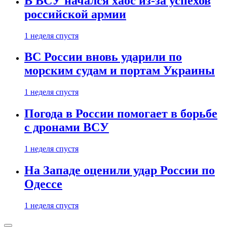
В ВСУ начался хаос из-за успехов
российской армии
1 неделя спустя
ВС России вновь ударили по
морским судам и портам Украины
1 неделя спустя
Погода в России помогает в борьбе
с дронами ВСУ
1 неделя спустя
На Западе оценили удар России по
Одессе
1 неделя спустя