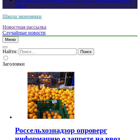
ИИ-сжатие текстур Nvidia получат и процессоры RTX
Spark
Школа экономики
Новостная рассылка
Случайные новости
Меню
Найти:
Заголовки
Россельхознадзор опроверг
информацию о запрете на ввоз