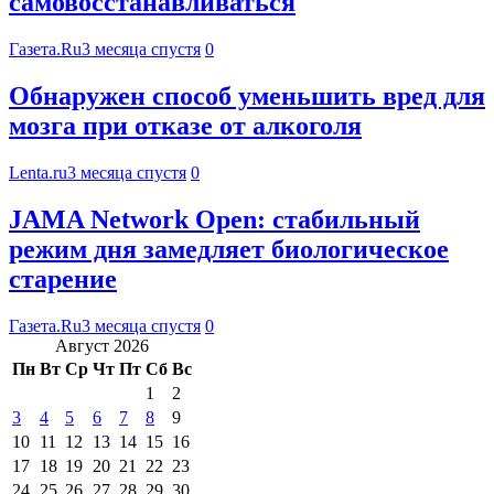
самовосстанавливаться
Газета.Ru
3 месяца спустя
0
Обнаружен способ уменьшить вред для
мозга при отказе от алкоголя
Lenta.ru
3 месяца спустя
0
JAMA Network Open: стабильный
режим дня замедляет биологическое
старение
Газета.Ru
3 месяца спустя
0
Август 2026
Пн
Вт
Ср
Чт
Пт
Сб
Вс
1
2
3
4
5
6
7
8
9
10
11
12
13
14
15
16
17
18
19
20
21
22
23
24
25
26
27
28
29
30