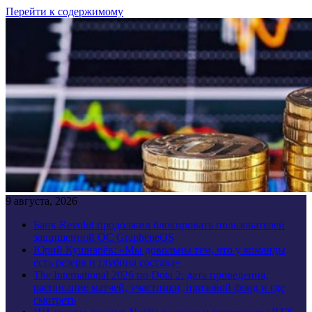
Перейти к содержимому
9 августа, 2026
Банк Revolut продолжил блокировать пользователей
защищенной ОС GrapheneOS
Юрий Кушнарёв: «Мы довольны тем, что у команды
есть резерв и глубина состава»
The International 2026 по Dota 2: дата проведения,
расписание матчей, участники, призовой фонд и где
смотреть