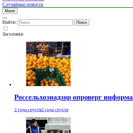
Случайные новости
Меню
Найти:
Заголовки
Россельхознадзор опроверг информа
2 года спустя
2 года спустя