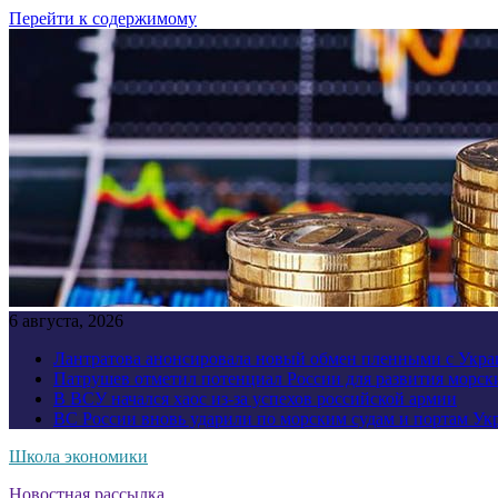
Перейти к содержимому
6 августа, 2026
Лантратова анонсировала новый обмен пленными с Укр
Патрушев отметил потенциал России для развития морск
В ВСУ начался хаос из-за успехов российской армии
ВС России вновь ударили по морским судам и портам У
Школа экономики
Новостная рассылка