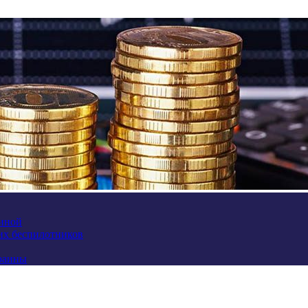
аиной
их беспилотников
краины