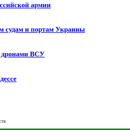
оссийской армии
им судам и портам Украины
 с дронами ВСУ
дессе
ств