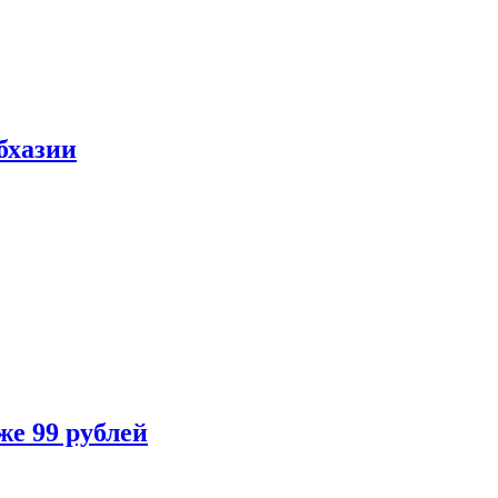
бхазии
же 99 рублей