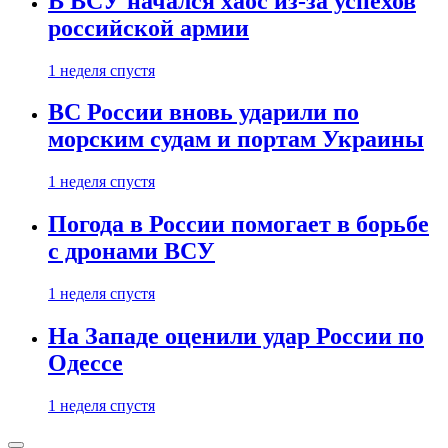
В ВСУ начался хаос из-за успехов
российской армии
1 неделя спустя
ВС России вновь ударили по
морским судам и портам Украины
1 неделя спустя
Погода в России помогает в борьбе
с дронами ВСУ
1 неделя спустя
На Западе оценили удар России по
Одессе
1 неделя спустя