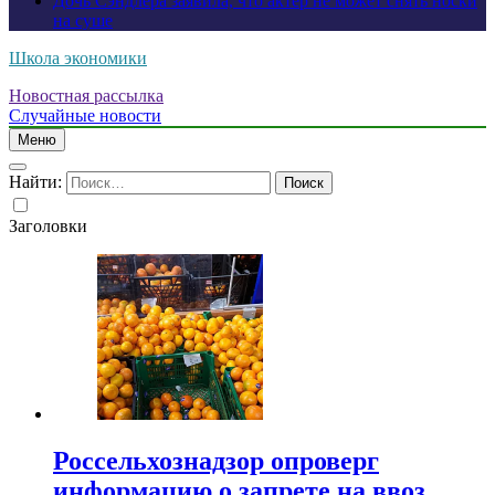
Дочь Сэндлера заявила, что актер не может снять носки
на суше
Школа экономики
Новостная рассылка
Случайные новости
Меню
Найти:
Заголовки
Россельхознадзор опроверг
информацию о запрете на ввоз