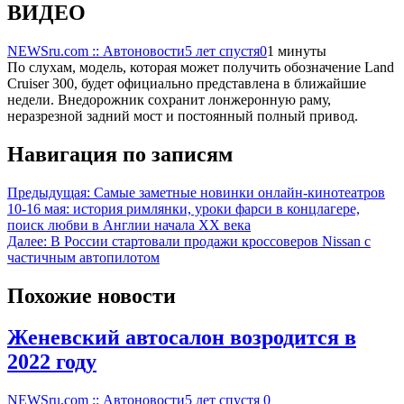
ВИДЕО
NEWSru.com :: Автоновости
5 лет спустя
0
1 минуты
По слухам, модель, которая может получить обозначение Land
Cruiser 300, будет официально представлена в ближайшие
недели. Внедорожник сохранит лонжеронную раму,
неразрезной задний мост и постоянный полный привод.
Навигация по записям
Предыдущая:
Самые заметные новинки онлайн-кинотеатров
10-16 мая: история римлянки, уроки фарси в концлагере,
поиск любви в Англии начала XX века
Далее:
В России стартовали продажи кроссоверов Nissan с
частичным автопилотом
Похожие новости
Женевский автосалон возродится в
2022 году
NEWSru.com :: Автоновости
5 лет спустя
0