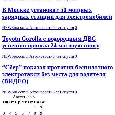
В Москве установят 50 мощных
зарядных станций для электромобилей
NEWSru.com :: Автоновости
5 лет спустя
0
Toyota Corolla с водородным ДВС
успешно прошла 24-часовую гонку
NEWSru.com :: Автоновости
5 лет спустя
0
“Сбер” показал прототип беспилотного
электротакси без места для водителя
(ВИДЕО)
NEWSru.com :: Автоновости
5 лет спустя
0
Август 2026
Пн
Вт
Ср
Чт
Пт
Сб
Вс
1
2
3
4
5
6
7
8
9