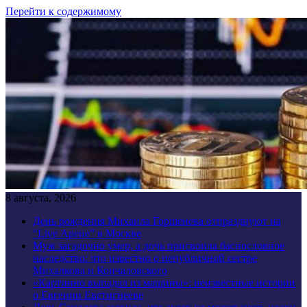
Перейти к содержимому
8 августа, 2026
День рождения Михаила Горшенева отпразднуют на
“Live Арене” в Москве
Муж загадочно умер, а дочь присвоила баснословное
наследство: что известно о непубличной сестре
Михалкова и Кончаловского
«Картинно выпадал из машины»: неизвестные истории
о Евгении Евстигнееве