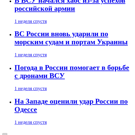
В ВСУ начался хаос из-за успехов
российской армии
1 неделя спустя
ВС России вновь ударили по
морским судам и портам Украины
1 неделя спустя
Погода в России помогает в борьбе
с дронами ВСУ
1 неделя спустя
На Западе оценили удар России по
Одессе
1 неделя спустя