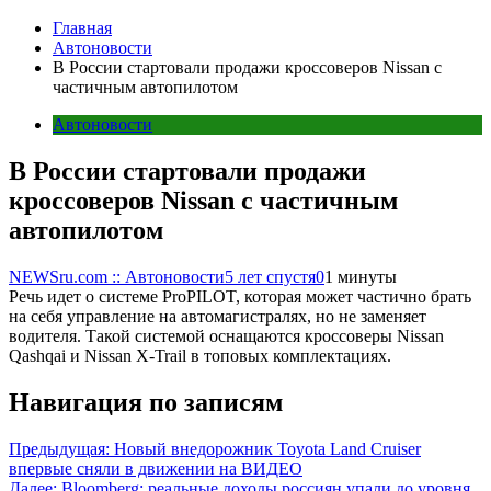
Главная
Автоновости
В России стартовали продажи кроссоверов Nissan с
частичным автопилотом
Автоновости
В России стартовали продажи
кроссоверов Nissan с частичным
автопилотом
NEWSru.com :: Автоновости
5 лет спустя
0
1 минуты
Речь идет о системе ProPILOT, которая может частично брать
на себя управление на автомагистралях, но не заменяет
водителя. Такой системой оснащаются кроссоверы Nissan
Qashqai и Nissan X-Trail в топовых комплектациях.
Навигация по записям
Предыдущая:
Новый внедорожник Toyota Land Cruiser
впервые сняли в движении на ВИДЕО
Далее:
Bloomberg: реальные доходы россиян упали до уровня