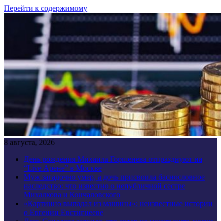
Перейти к содержимому
8 августа, 2026
День рождения Михаила Горшенева отпразднуют на
“Live Арене” в Москве
Муж загадочно умер, а дочь присвоила баснословное
наследство: что известно о непубличной сестре
Михалкова и Кончаловского
«Картинно выпадал из машины»: неизвестные истории
о Евгении Евстигнееве