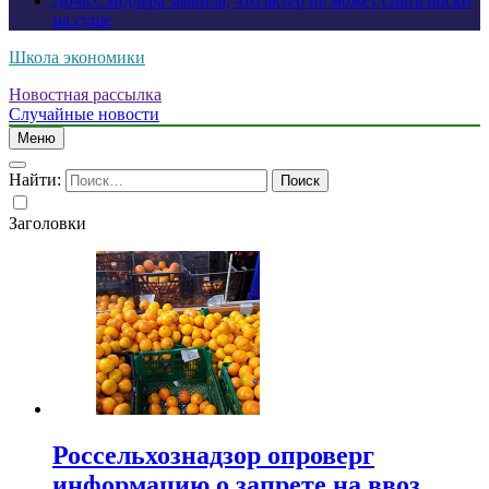
Дочь Сэндлера заявила, что актер не может снять носки
на суше
Школа экономики
Новостная рассылка
Случайные новости
Меню
Найти:
Заголовки
Россельхознадзор опроверг
информацию о запрете на ввоз