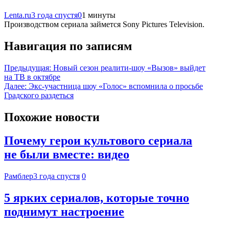
Lenta.ru
3 года спустя
0
1 минуты
Производством сериала займется Sony Pictures Television.
Навигация по записям
Предыдущая:
Новый сезон реалити-шоу «Вызов» выйдет
на ТВ в октябре
Далее:
Экс-участница шоу «Голос» вспомнила о просьбе
Градского раздеться
Похожие новости
Почему герои культового сериала
не были вместе: видео
Рамблер
3 года спустя
0
5 ярких сериалов, которые точно
поднимут настроение