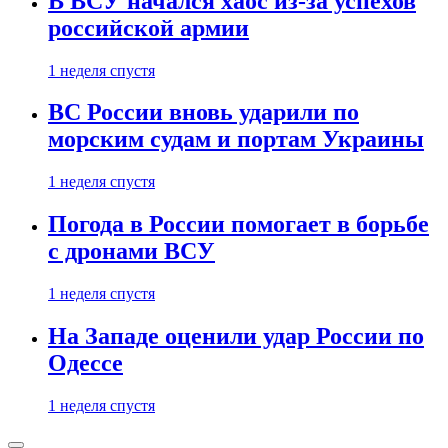
В ВСУ начался хаос из-за успехов
российской армии
1 неделя спустя
ВС России вновь ударили по
морским судам и портам Украины
1 неделя спустя
Погода в России помогает в борьбе
с дронами ВСУ
1 неделя спустя
На Западе оценили удар России по
Одессе
1 неделя спустя