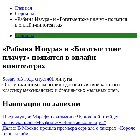
Главная
Сериалы
«Рабыня Изаура» и «Богатые тоже плачут» появятся
в онлайн-кинотеатрах
Сериалы
«Рабыня Изаура» и «Богатые тоже
плачут» появятся в онлайн-
кинотеатрах
Sostav.ru
3 года спустя
0
1 минуты
Онлайн-кинотеатры решили добавить в свои каталоги
классику мексиканских и бразильских мыльных опер.
Навигация по записям
Предыдущая:
Марафон фильмов с Чуриковой пройдет
на телеканале «Мосфильм». Золотая коллекция”
Далее:
В Москве прошла премьера сериала о хакерах «Короче,
план такой»