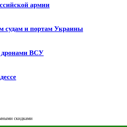
оссийской армии
им судам и портам Украины
 с дронами ВСУ
дессе
ромными скидками