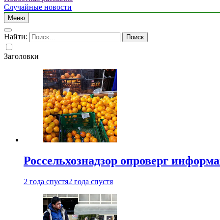
Случайные новости
Меню
Найти:
Заголовки
Россельхознадзор опроверг информа
2 года спустя
2 года спустя