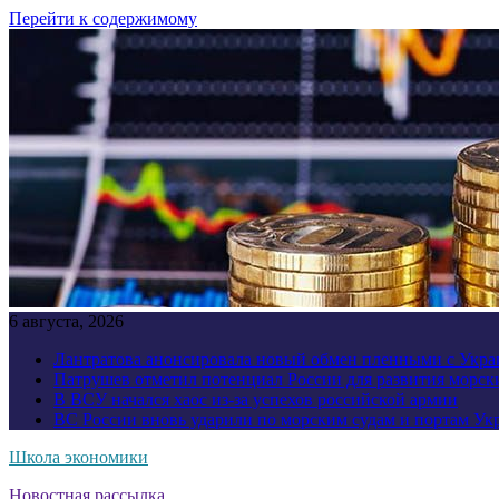
Перейти к содержимому
6 августа, 2026
Лантратова анонсировала новый обмен пленными с Укр
Патрушев отметил потенциал России для развития морск
В ВСУ начался хаос из-за успехов российской армии
ВС России вновь ударили по морским судам и портам У
Школа экономики
Новостная рассылка