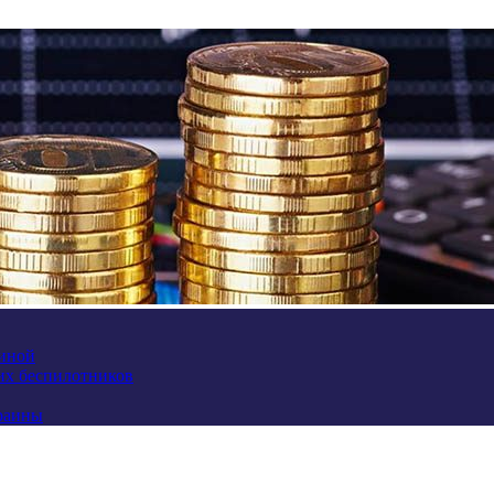
аиной
их беспилотников
краины