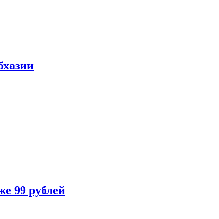
бхазии
же 99 рублей