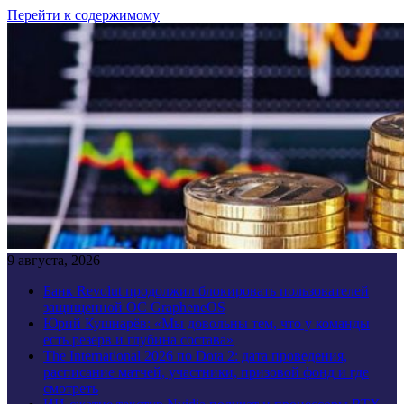
Перейти к содержимому
9 августа, 2026
Банк Revolut продолжил блокировать пользователей
защищенной ОС GrapheneOS
Юрий Кушнарёв: «Мы довольны тем, что у команды
есть резерв и глубина состава»
The International 2026 по Dota 2: дата проведения,
расписание матчей, участники, призовой фонд и где
смотреть