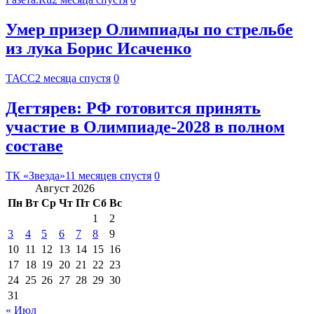
Умер призер Олимпиады по стрельбе
из лука Борис Исаченко
ТАСС
2 месяца спустя
0
Дегтярев: РФ готовится принять
участие в Олимпиаде-2028 в полном
составе
ТК «Звезда»
11 месяцев спустя
0
Август 2026
Пн
Вт
Ср
Чт
Пт
Сб
Вс
1
2
3
4
5
6
7
8
9
10
11
12
13
14
15
16
17
18
19
20
21
22
23
24
25
26
27
28
29
30
31
« Июл