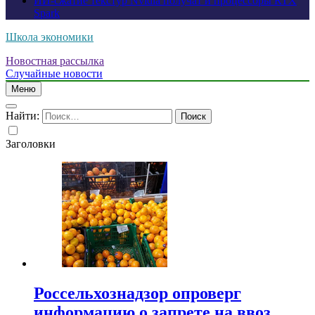
ИИ-сжатие текстур Nvidia получат и процессоры RTX
Spark
Школа экономики
Новостная рассылка
Случайные новости
Меню
Найти:
Заголовки
Россельхознадзор опроверг
информацию о запрете на ввоз