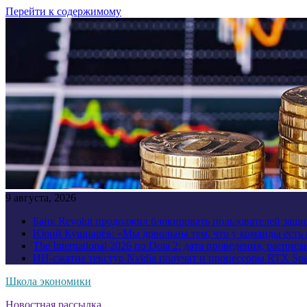
Перейти к содержимому
9 августа, 2026
Банк Revolut продолжил блокировать пользователей за
Юрий Кушнарёв: «Мы довольны тем, что у команды есть р
The International 2026 по Dota 2: дата проведения, распи
ИИ-сжатие текстур Nvidia получат и процессоры RTX Spa
Школа экономики
Новостная рассылка