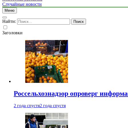
Случайные новости
Меню
Найти:
Заголовки
Россельхознадзор опроверг информа
2 года спустя
2 года спустя