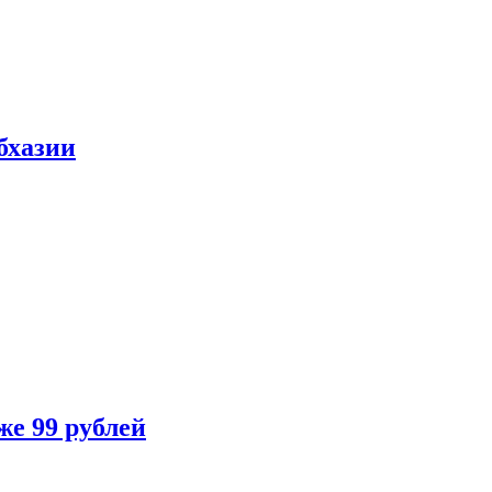
бхазии
же 99 рублей