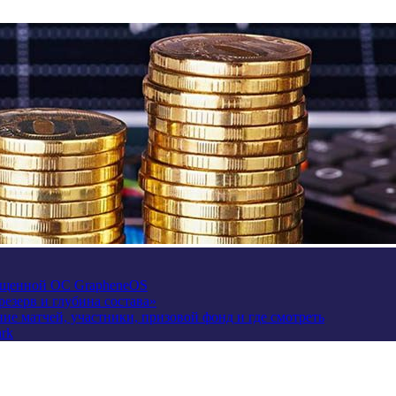
щищенной ОС GrapheneOS
езерв и глубина состава»
сание матчей, участники, призовой фонд и где смотреть
rk