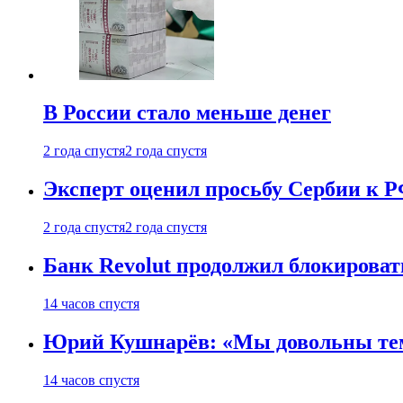
В России стало меньше денег
2 года спустя
2 года спустя
Эксперт оценил просьбу Сербии к Р
2 года спустя
2 года спустя
Банк Revolut продолжил блокирова
14 часов спустя
Юрий Кушнарёв: «Мы довольны тем, 
14 часов спустя