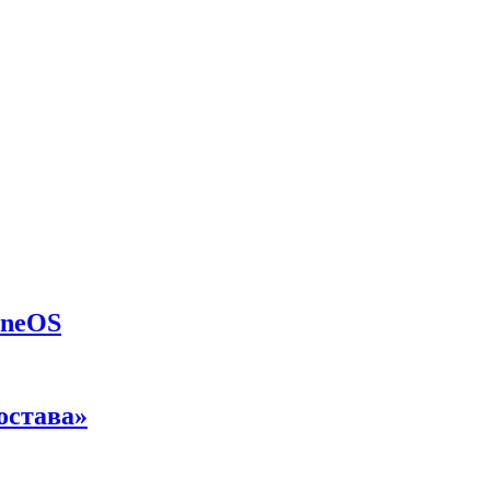
eneOS
остава»