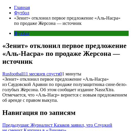
Главная
Футбол
«Зенит» отклонил первое предложение «Аль-Насра»
по продаже Жерсона — источник
Футбол
«Зенит» отклонил первое предложение
«Аль-Насра» по продаже Жерсона —
источник
Rusfootball
11 месяцев спустя
0
1 минуты
«Зенит» отклонил первое предложение «Аль-Насра»
из Саудовской Аравии по продаже полузащитника сине-бело-
голубых Жерсона. Об этом сообщает издание NassrXtra.
Отмечается, что «Аль-Наср» вернется с новым предложением
об аренде с правом выкупа.
Навигация по записям
Предыдущая:
Журналист Казаков заявил, что Слуцкий
не сменит Карпина в «Динамо»