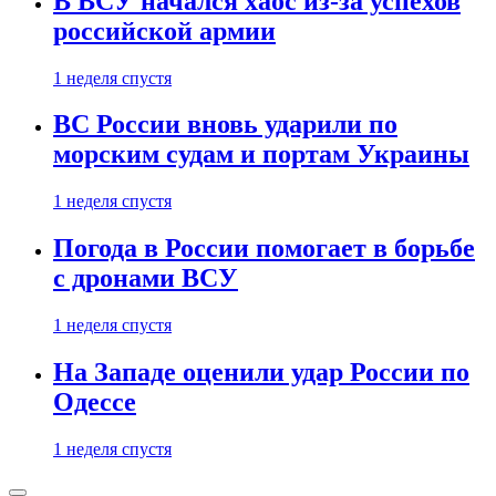
В ВСУ начался хаос из-за успехов
российской армии
1 неделя спустя
ВС России вновь ударили по
морским судам и портам Украины
1 неделя спустя
Погода в России помогает в борьбе
с дронами ВСУ
1 неделя спустя
На Западе оценили удар России по
Одессе
1 неделя спустя